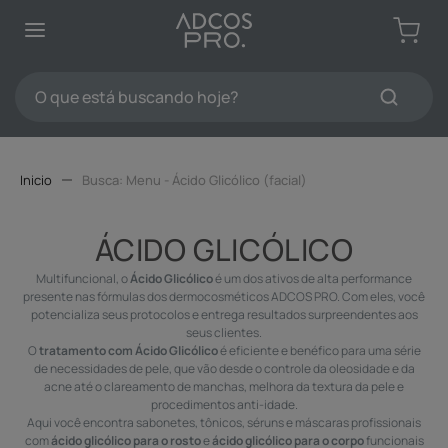
TERMOS MAIS BUSCADOS
1
º
protetores solar
2
º
kit limpeza pele
O que está buscando hoje?
3
º
sabonete
TERMOS MAIS BUSCADOS
4
º
pdrn
1
º
protetores solar
5
º
serum
Menu - Ácido Glicólico (facial)
2
º
kit limpeza pele
6
º
tônico
3
º
sabonete
ÁCIDO GLICÓLICO
7
º
emoliente
4
º
pdrn
Multifuncional, o
Ácido Glicólico
é um dos ativos de alta performance
8
º
máscaras faciais
presente nas fórmulas dos dermocosméticos ADCOS PRO. Com eles, você
5
º
serum
potencializa seus protocolos e entrega resultados surpreendentes aos
9
º
esfoliante
seus clientes.
6
º
tônico
O
tratamento com Ácido Glicólico
é eficiente e benéfico para uma série
10
º
hidratante
de necessidades de pele, que vão desde o controle da oleosidade e da
7
º
emoliente
acne até o clareamento de manchas, melhora da textura da pele e
8
º
máscaras faciais
procedimentos anti-idade.
Aqui você encontra sabonetes, tônicos, séruns e máscaras profissionais
9
º
esfoliante
com
ácido glicólico para o rosto
e
ácido glicólico para o corpo
funcionais