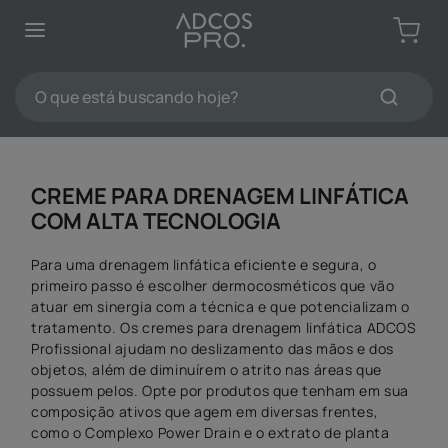
TERMOS MAIS BUSCADOS
1
º
protetores solar
2
º
kit limpeza pele
O que está buscando hoje?
3
º
sabonete
TERMOS MAIS BUSCADOS
4
º
pdrn
1
º
protetores solar
5
º
serum
CREME PARA DRENAGEM LINFÁTICA
2
º
kit limpeza pele
6
º
tônico
COM ALTA TECNOLOGIA
3
º
sabonete
7
º
emoliente
Para uma drenagem linfática eficiente e segura, o
4
º
pdrn
8
º
esfoliante
primeiro passo é escolher dermocosméticos que vão
5
º
serum
atuar em sinergia com a técnica e que potencializam o
9
º
máscaras faciais
tratamento. Os cremes para drenagem linfática ADCOS
6
º
tônico
Profissional ajudam no deslizamento das mãos e dos
10
º
hidratante
objetos, além de diminuírem o atrito nas áreas que
7
º
emoliente
possuem pelos. Opte por produtos que tenham em sua
8
º
esfoliante
composição ativos que agem em diversas frentes,
como o Complexo Power Drain e o extrato de planta
9
º
máscaras faciais