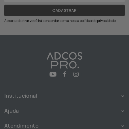
CADASTRAR
Ao se cadastrar você irá concordar com a nossa política de privacidade
Institucional
Sobre
Ajuda
Franquias
Política de Privacidade
Nossas Lojas
Atendimento
Política de Cookies