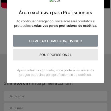
Área exclusiva para Profissionais
Ao continuar navegando, você acessará produtos e
protocolos
exclusivos para o profissional de estética
.
Avaliação do Produto
COMPRAR COMO CONSUMIDOR
SOU PROFISSIONAL
Se inscreva para receber
Após cadastro aprovado, você poderá visualizar os
novidades Adcos!
preços especiais para profissionais de estética.
Ganhe
5% off
na sua primeira compra!