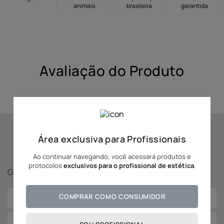
animais
brasileira
garantida
10
º
hidratante
Avaliação do Produto
Área exclusiva para Profissionais
Se inscreva para receber
novidades Adcos!
Ao continuar navegando, você acessará produtos e
protocolos
exclusivos para o profissional de estética
.
Ganhe
5% off
na sua primeira compra!
COMPRAR COMO CONSUMIDOR