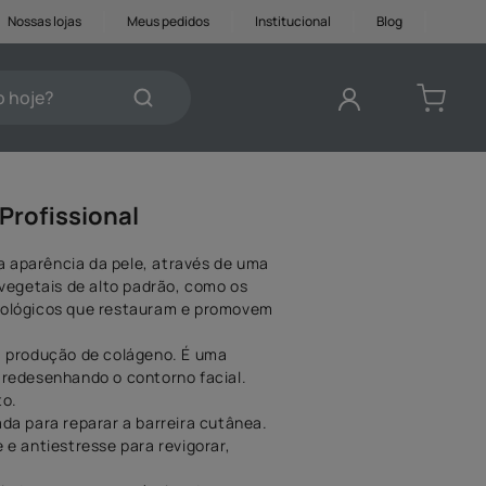
Nossas lojas
Meus pedidos
Institucional
Blog
je?
DOS
Profissional
a aparência da pele, através de uma
vegetais de alto padrão, como os
cnológicos que restauram e promovem
a produção de colágeno. É uma
, redesenhando o contorno facial.
to.
ada para reparar a barreira cutânea.
e antiestresse para revigorar,