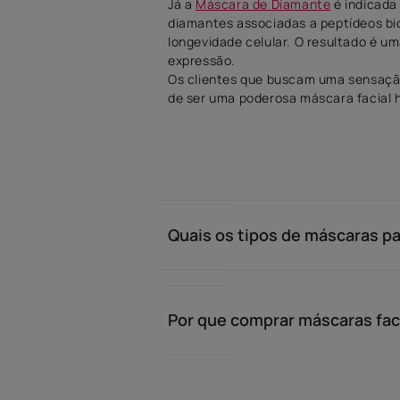
Já a
Máscara de Diamante
é indicada
diamantes associadas a peptídeos bi
longevidade celular. O resultado é u
expressão.
Os clientes que buscam uma sensação
de ser uma poderosa máscara facial 
irritações. Enriquecida com partículas
luminosidade da pele, conferindo uma
Essas são apenas algumas das muitas
amplie suas possibilidades.
Quais os tipos de máscaras pa
Uma máscara facial, também conhecid
concentradas. Entre as mais utilizad
benefícios como hidratação , ação a
colágeno.
Por que comprar máscaras fac
Há ainda tipos de máscara de hidrataç
Você sabia que os profissionais de 
outros procedimentos, como a limpeza
nossos produtos? Trabalhe com os me
Com a presença de ativos de alta pe
oferecer resultados surpreendentes 
necessitam de uma ação intensa e pr