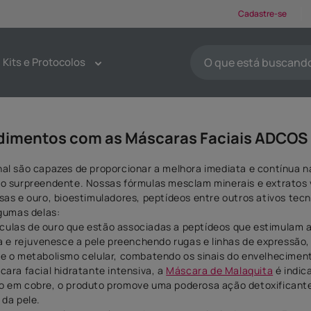
Cadastre-se
O que está buscando ho
Kits e Protocolos
TERMOS MAIS BUSCA
1
º
protetores solar
2
º
kit limpeza pele
dimentos com as Máscaras Faciais ADCOS 
3
º
sabonete
al são capazes de proporcionar a melhora imediata e contínua n
4
º
pdrn
to surpreendente. Nossas fórmulas mesclam minerais e extratos 
sas e ouro, bioestimuladores, peptídeos entre outros ativos te
5
º
serum
lgumas delas:
ulas de ouro que estão associadas a peptídeos que estimulam 
6
º
emoliente
za e rejuvenesce a pele preenchendo rugas e linhas de expressão
7
º
tônico
 e o metabolismo celular, combatendo os sinais do envelhecimen
cara facial hidratante intensiva, a
Máscara de Malaquita
é indic
8
º
esfoliante
o em cobre, o produto promove uma poderosa ação detoxificante 
 da pele.
9
º
máscaras faciais