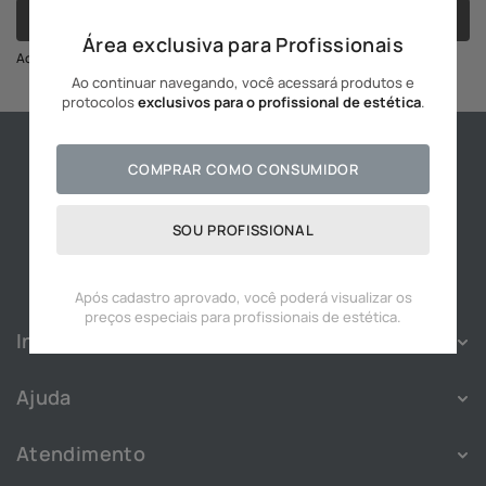
CADASTRAR
10
º
hidratante
Área exclusiva para Profissionais
Ao se cadastrar você irá concordar com a nossa política de privacidade
Ao continuar navegando, você acessará produtos e
protocolos
exclusivos para o profissional de estética
.
COMPRAR COMO CONSUMIDOR
SOU PROFISSIONAL
Após cadastro aprovado, você poderá visualizar os
preços especiais para profissionais de estética.
Institucional
Sobre
Ajuda
Franquias
Política de Privacidade
Nossas Lojas
Atendimento
Política de Cookies
Blog