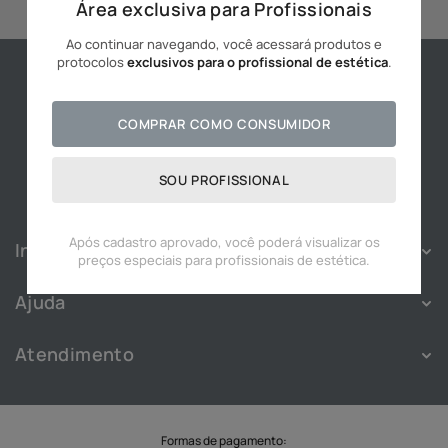
Área exclusiva para Profissionais
10
º
hidratante
Ao continuar navegando, você acessará produtos e
protocolos
exclusivos para o profissional de estética
.
COMPRAR COMO CONSUMIDOR
SOU PROFISSIONAL
Após cadastro aprovado, você poderá visualizar os
Institucional
preços especiais para profissionais de estética.
Sobre
Ajuda
Franquias
Política de Privacidade
Nossas Lojas
Atendimento
Política de Cookies
Blog
Atendimento
Termos e Condições
Cadastre-se
WhatsApp:
(11) 91828-3343
Troca e Devolução
Trabalhe Conosco
SAC
Formas de pagamento: