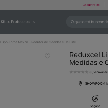
Cadastre-se
O que está buscando ho
Kits e Protocolos
TERMOS MAIS BUSCA
1
º
protetores solar
 Lipo-Force Max NF - Redutor de Medidas e Celulite
2
º
kit limpeza pele
Reduxcel Li
3
º
sabonete
Medidas e C
4
º
pdrn
5
º
serum
0
Ver avalia
6
º
tônico
SHOWROOM M
7
º
emoliente
8
º
esfoliante
9
º
máscaras faciais
Vegano