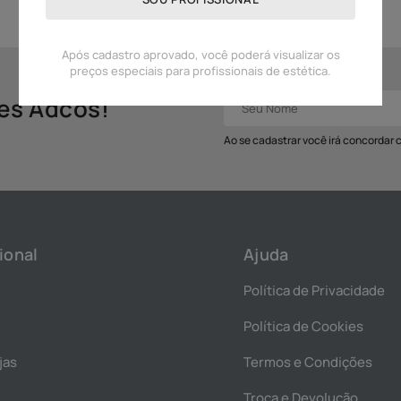
Após cadastro aprovado, você poderá visualizar os
preços especiais para profissionais de estética.
des Adcos!
Ao se cadastrar você irá concordar
ional
Ajuda
Política de Privacidade
Política de Cookies
jas
Termos e Condições
Troca e Devolução