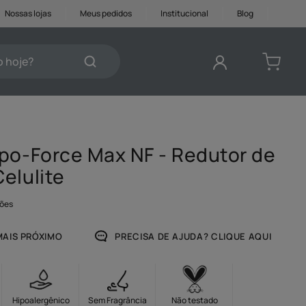
Nossas lojas
Meus pedidos
Institucional
Blog
je?
DOS
po-Force Max NF - Redutor de
elulite
ções
AIS PRÓXIMO
PRECISA DE AJUDA? CLIQUE AQUI
Hipoalergênico
Sem Fragrância
Não testado