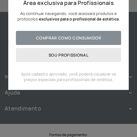
Área exclusiva para Profissionais
10
º
hidratante
Ao continuar navegando, você acessará produtos e
protocolos
exclusivos para o profissional de estética
.
COMPRAR COMO CONSUMIDOR
SOU PROFISSIONAL
Após cadastro aprovado, você poderá visualizar os
Institucional
preços especiais para profissionais de estética.
Sobre
Ajuda
Franquias
Política de Privacidade
Nossas Lojas
Atendimento
Política de Cookies
Blog
Atendimento
Termos e Condições
Cadastre-se
WhatsApp:
(11) 91828-3343
Troca e Devolução
Trabalhe Conosco
SAC
Formas de pagamento: