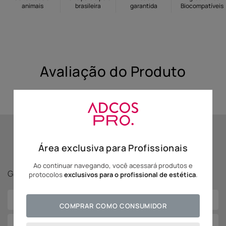
animais
brasileira
garantida
Biocompatíveis
10
º
hidratante
Avaliação do Produto
Se inscreva para receber
Área exclusiva para Profissionais
novidades Adcos!
Ao continuar navegando, você acessará produtos e
Ganhe
5% off
na sua primeira compra!
protocolos
exclusivos para o profissional de estética
.
COMPRAR COMO CONSUMIDOR