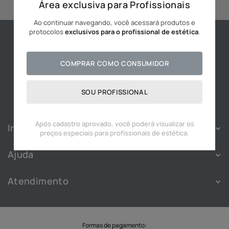
Área exclusiva para Profissionais
10
º
hidratante
Ao continuar navegando, você acessará produtos e
protocolos
exclusivos para o profissional de estética
.
COMPRAR COMO CONSUMIDOR
SOU PROFISSIONAL
Após cadastro aprovado, você poderá visualizar os
Institucional
preços especiais para profissionais de estética.
Sobre
Ajuda
Franquias
Política de Privacidade
Nossas Lojas
Atendimento
Política de Cookies
Blog
Atendimento
Termos e Condições
Cadastre-se
WhatsApp:
(11) 91828-3343
Troca e Devolução
Trabalhe Conosco
SAC
Formas de pagamento: