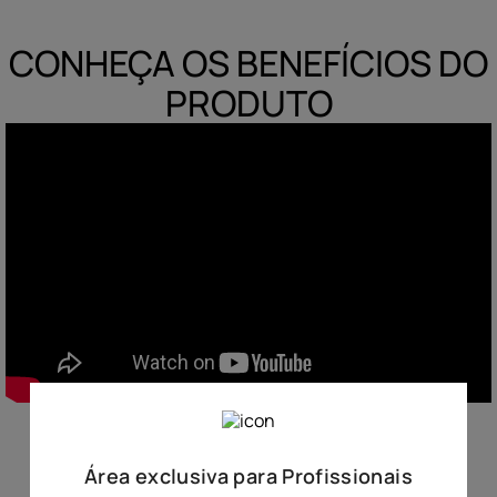
10
º
hidratante
CONHEÇA OS BENEFÍCIOS DO
PRODUTO
Área exclusiva para Profissionais
Avaliação do Produto