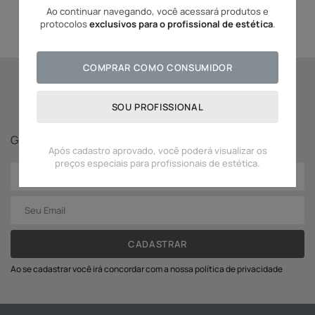
Ao continuar navegando, você acessará produtos e
protocolos
exclusivos para o profissional de estética
.
COMPRAR COMO CONSUMIDOR
Se inscreva para receber
SOU PROFISSIONAL
novidades Adcos!
Ganhe
5% off
na sua primeira compra!
Após cadastro aprovado, você poderá visualizar os
preços especiais para profissionais de estética.
CADASTRAR
Ao se cadastrar você irá concordar com a nossa política de privacidade