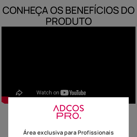
CONHEÇA OS BENEFÍCIOS DO
10
º
hidratante
PRODUTO
Avaliação do Produto
Área exclusiva para Profissionais