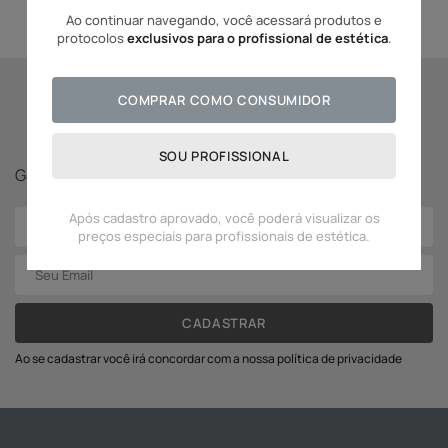
Ao continuar navegando, você acessará produtos e
protocolos
exclusivos para o profissional de estética
.
COMPRAR COMO CONSUMIDOR
Se inscreva para receber
novidades Adcos!
SOU PROFISSIONAL
Ganhe
5% off
na sua primeira compra!
Após cadastro aprovado, você poderá visualizar os
preços especiais para profissionais de estética.
CADASTRAR
Ao se cadastrar você irá concordar com a nossa política de privacidade