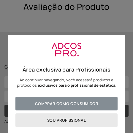
Avaliação do Produto
10
º
hidratante
Se inscreva para receber
novidades Adcos!
Ganhe
5% off
na sua primeira compra!
Área exclusiva para Profissionais
Ao continuar navegando, você acessará produtos e
protocolos
exclusivos para o profissional de estética
.
COMPRAR COMO CONSUMIDOR
CADASTRAR
SOU PROFISSIONAL
Ao se cadastrar você irá concordar com a nossa política de privacidade