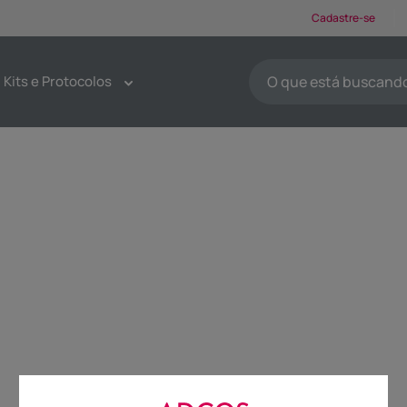
Cadastre-se
O que está buscando ho
Kits e Protocolos
TERMOS MAIS BUSCA
1
º
protetores solar
2
º
kit limpeza pele
3
º
sabonete
4
º
pdrn
5
º
serum
6
º
emoliente
7
º
tônico
8
º
esfoliante
9
º
máscaras faciais