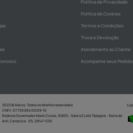
Política de Privacidade
Política de Cookies
jas
Termos e Condições
Troca e Devolução
se
Atendimento ao Cliente
Conosco
Acompanhe seus Pedido
2023 © Adcos. Todos os direitos reservados
Loj
CNPJ: 07.739.834/0009-10
Rodovia Governador Mario Covas, 10600 - Sala 42 Lote Tabajara - Serra do
Anil, Cariacica - ES, 29147-030