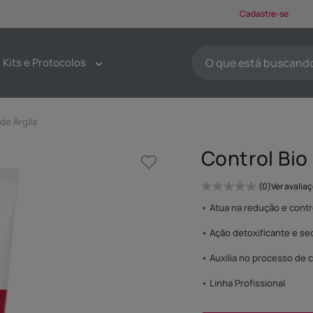
Cadastre-se
O que está buscando ho
Kits e Protocolos
TERMOS MAIS BUSCA
1
º
protetores solar
de Argila
2
º
kit limpeza pele
Control Bio
3
º
sabonete
4
º
pdrn
0
Ver avalia
5
º
serum
• Atua na redução e contr
6
º
tônico
• Ação detoxificante e se
7
º
emoliente
• Auxilia no processo de c
8
º
esfoliante
• Linha Profissional
9
º
máscaras faciais