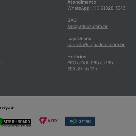
Atendimento
WhatsApp:
(11) 91828-3343
SAC
sac@adcos.com.br
Loja Online
contato@lojaadcos.com.br
Horários
s
SEG a QUI: 08h às 18h
SEX: 8h às 17h
a segura: