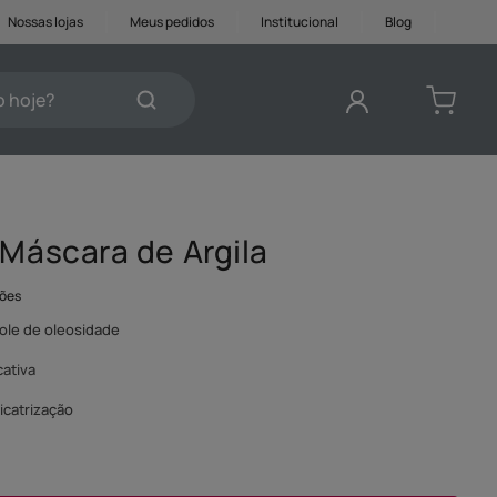
Nossas lojas
Meus pedidos
Institucional
Blog
je?
DOS
 Máscara de Argila
ções
ole de oleosidade
cativa
icatrização