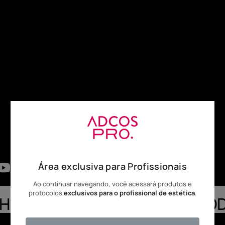
EDETATO DE SÓDIO, BENZOAT
faciais de peles oleosa
Possui ação Detoxifican
*A ADCOS se compromete a ma
proliferação bacterian
site. No entanto, os produto
cicatrização; - Dermato
ingredientes estão sujeitos
consulte seu médico(a
para ter a lista precisa dos
**Adcos Recicla: entr
que nós possamos enca
compromissos é a man
Área exclusiva para Profissionais
Ao continuar navegando, você acessará produtos e
protocolos
exclusivos para o profissional de estética
.
HEÇA OS BENEFÍCIOS DO PRO