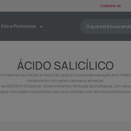
Cadastre-se
O que está buscando ho
Kits e Protocolos
TERMOS MAIS BUSCA
1
º
protetores solar
2
º
kit limpeza pele
ÁCIDO SALICÍLICO
3
º
sabonete
os tratamentos faciais e corporais graças a sua poderosa ação anti-infla
4
º
pdrn
necessários com peles oleosas e acneicas.
5
º
serum
o
da ADCOS Profissional. Desenvolvemos fórmulas tecnológicas, com ativo
regue resultados impactantes aos seus clientes com dermocosméticos prof
6
º
tônico
7
º
emoliente
8
º
máscaras faciais
9
º
esfoliante