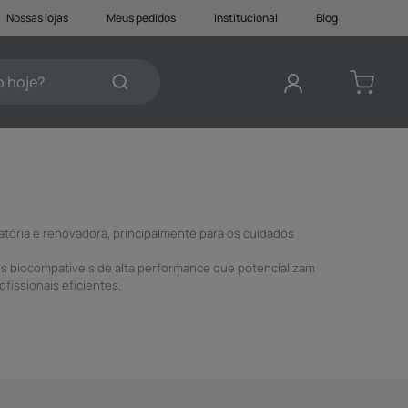
Nossas lojas
Meus pedidos
Institucional
Blog
je?
DOS
matória e renovadora, principalmente para os cuidados
s biocompatíveis de alta performance que potencializam
issionais eficientes.