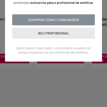
protocolos
exclusivos para o profissional de estética
.
m XR - Sérum
Acne Solution Loção
Glico Re
COMPRAR COMO CONSUMIDOR
Secativa FPS 30 Incolor
Concent
SOU PROFISSIONAL
Após cadastro aprovado, você poderá visualizar os
preços especiais para profissionais de estética.
OGIN OU CADASTRE-
FAÇA LOGIN OU CADASTRE-
FAÇA
SE
SE