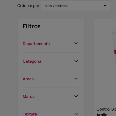
Mais vendidos
Filtros
Departamento
Tratamento Facial
Categoria
Home Care
Antiacne
Áreas
Home Care
Face
Séruns/Concentrados
Marca
Preparo de pele
ADCOS
Control B
Textura
Proteção Solar
Argila