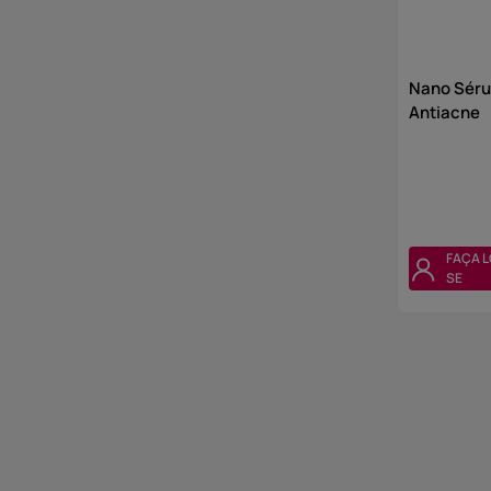
Nano Séru
Antiacne
FAÇA L
SE