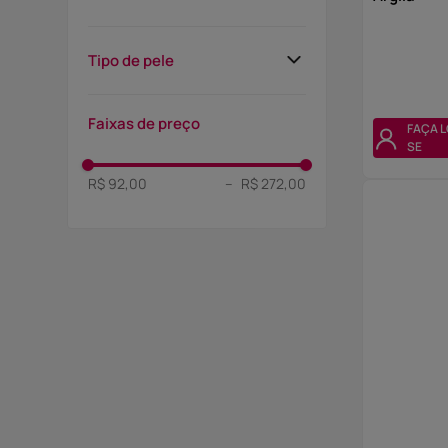
Peeling
Sérum
Tipo de pele
Esfoliação
Acneica
Anti-idade
Faixas de preço
FAÇA L
Mista
SE
Rejuvenescimento
R$ 92,00
–
R$ 272,00
Normal
Máscaras
Oleosa
Seca
Sensível