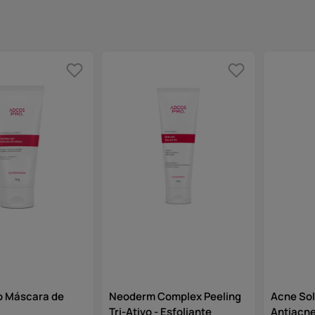
10
º
hidratante
io Máscara de
Neoderm Complex Peeling
Acne Sol
Tri-Ativo - Esfoliante
Antiacn