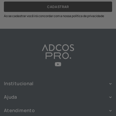
CADASTRAR
Ao se cadastrar você irá concordar com a nossa política de privacidade
Institucional
Sobre
Ajuda
Franquias
Política de Privacidade
Nossas Lojas
Atendimento
Política de Cookies
Blog