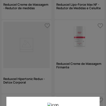
Reduxcel Creme de Massagem
Reduxcel Lipo-Force Max NF -
- Redutor de medidas
Redutor de Medidas e Celulite
Reduxcel Creme de Massagem
Firmante
Reduxcel Hipertonic Redux -
Detox Corporal