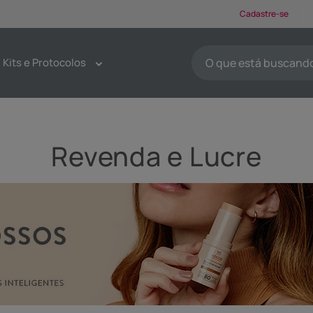
Cadastre-se
O que está buscando ho
Kits e Protocolos
TERMOS MAIS BUSCA
1
º
protetores solar
2
º
kit limpeza pele
Revenda e Lucre
3
º
sabonete
4
º
pdrn
5
º
serum
6
º
emoliente
7
º
tônico
8
º
esfoliante
9
º
máscaras faciais