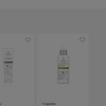
s
+
5
opções