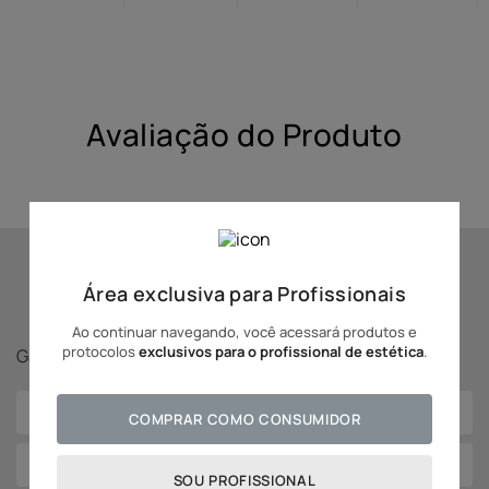
10
º
hidratante
Avaliação do Produto
Se inscreva para receber
Área exclusiva para Profissionais
novidades Adcos!
Ao continuar navegando, você acessará produtos e
protocolos
exclusivos para o profissional de estética
.
Ganhe
5% off
na sua primeira compra!
COMPRAR COMO CONSUMIDOR
SOU PROFISSIONAL