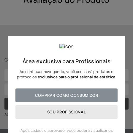
10
º
hidratante
Se inscreva para receber
novidades Adcos!
Ganhe
5% off
na sua primeira compra!
Área exclusiva para Profissionais
Ao continuar navegando, você acessará produtos e
protocolos
exclusivos para o profissional de estética
.
COMPRAR COMO CONSUMIDOR
CADASTRAR
SOU PROFISSIONAL
Ao se cadastrar você irá concordar com a nossa política de privacidade
Após cadastro aprovado, você poderá visualizar os