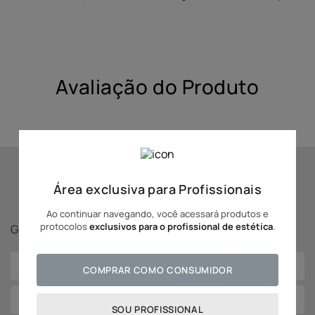
10
º
hidratante
Avaliação do Produto
Se inscreva para receber
Área exclusiva para Profissionais
novidades Adcos!
Ao continuar navegando, você acessará produtos e
protocolos
exclusivos para o profissional de estética
.
Ganhe
5% off
na sua primeira compra!
COMPRAR COMO CONSUMIDOR
SOU PROFISSIONAL