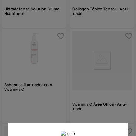
Hidradefense Solution Bruma
Collagen Tônico Tensor - Anti-
Hidratante
Idade
Sabonete Iluminador com
Vitamina C
Vitamina C Área Olhos - Anti-
Idade