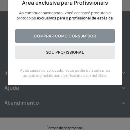
Área exclusiva para Profissionais
10
º
hidratante
Ao continuar navegando, você acessará produtos e
protocolos
exclusivos para o profissional de estética
.
COMPRAR COMO CONSUMIDOR
SOU PROFISSIONAL
Após cadastro aprovado, você poderá visualizar os
Institucional
preços especiais para profissionais de estética.
Sobre
Ajuda
Franquias
Política de Privacidade
Nossas Lojas
Atendimento
Política de Cookies
Blog
Atendimento
Termos e Condições
Cadastre-se
WhatsApp:
(11) 91828-3343
Troca e Devolução
Trabalhe Conosco
SAC
Formas de pagamento: