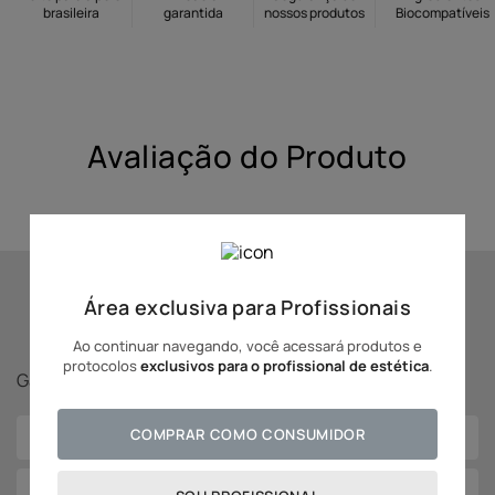
brasileira
garantida
nossos produtos
Biocompatíveis
10
º
hidratante
Avaliação do Produto
Área exclusiva para Profissionais
Se inscreva para receber
novidades Adcos!
Ao continuar navegando, você acessará produtos e
protocolos
exclusivos para o profissional de estética
.
Ganhe
5% off
na sua primeira compra!
COMPRAR COMO CONSUMIDOR