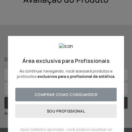
Se inscreva para receber
novidades Adcos!
Ganhe
5% off
na sua primeira compra!
Área exclusiva para Profissionais
Ao continuar navegando, você acessará produtos e
protocolos
exclusivos para o profissional de estética
.
COMPRAR COMO CONSUMIDOR
CADASTRAR
SOU PROFISSIONAL
Ao se cadastrar você irá concordar com a nossa política de privacidade
Após cadastro aprovado, você poderá visualizar os