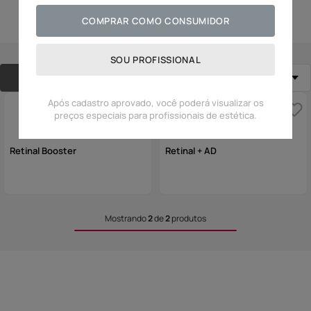
10
º
olhos
COMPRAR COMO CONSUMIDOR
SOU PROFISSIONAL
FILTRAR
Relevância
Após cadastro aprovado, você poderá visualizar os
preços especiais para profissionais de estética.
Retinal Booster
Retinal + AD
Mostrando
2
de
2
produtos