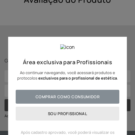
10
º
hidratante
Se inscreva para receber
novidades Adcos!
Ganhe
5% off
na sua primeira compra!
Área exclusiva para Profissionais
Ao continuar navegando, você acessará produtos e
protocolos
exclusivos para o profissional de estética
.
COMPRAR COMO CONSUMIDOR
CADASTRAR
SOU PROFISSIONAL
Ao se cadastrar você irá concordar com a nossa política de privacidade
Após cadastro aprovado, você poderá visualizar os