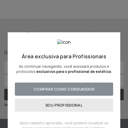
10
º
hidratante
Se inscreva para receber
novidades Adcos!
Ganhe
5% off
na sua primeira compra!
Área exclusiva para Profissionais
Ao continuar navegando, você acessará produtos e
protocolos
exclusivos para o profissional de estética
.
COMPRAR COMO CONSUMIDOR
CADASTRAR
Ao se cadastrar você irá concordar com a nossa política de privacidade
SOU PROFISSIONAL
Após cadastro aprovado, você poderá visualizar os