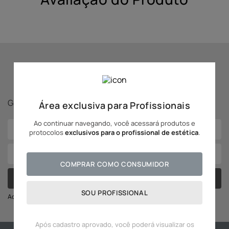
10
º
hidratante
Se inscreva para receber
novidades Adcos!
Ganhe
5% off
na sua primeira compra!
Área exclusiva para Profissionais
Ao continuar navegando, você acessará produtos e
protocolos
exclusivos para o profissional de estética
.
COMPRAR COMO CONSUMIDOR
CADASTRAR
SOU PROFISSIONAL
Ao se cadastrar você irá concordar com a nossa política de privacidade
Após cadastro aprovado, você poderá visualizar os