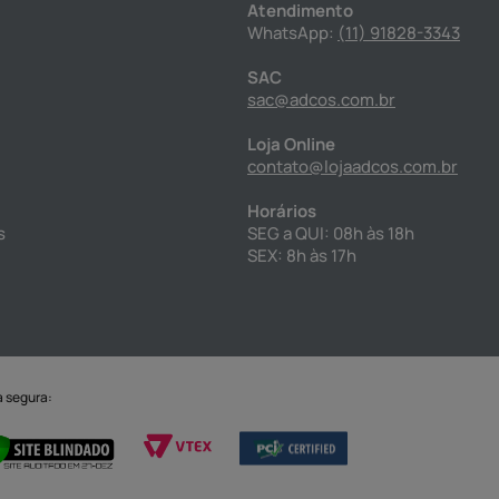
Atendimento
WhatsApp:
(11) 91828-3343
SAC
sac@adcos.com.br
Loja Online
contato@lojaadcos.com.br
Horários
s
SEG a QUI: 08h às 18h
SEX: 8h às 17h
a segura: