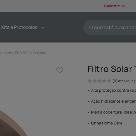
Cadastre-se
O que está buscando ho
Kits e Protocolos
TERMOS MAIS BUSCA
1
º
protetores solar
nalizante FPS 50 Duo Cake
2
º
kit limpeza pele
Filtro Sola
3
º
sabonete
4
º
pdrn
0
Ver avalia
5
º
serum
• Alta proteção contra rai
6
º
tônico
• Ação hidratante e antie
7
º
emoliente
• Média cobertura, ideal p
8
º
esfoliante
• Linha Home Care
9
º
máscaras faciais