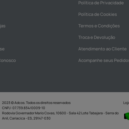
Política de Privacidade
Política de Cookies
jas
Termos e Condições
Troca e Devolução
se
Atendimento ao Cliente
Conosco
Acompanhe seus Pedido
2023 © Adcos. Todos os direitos reservados
Loj
CNPJ: 07.739.834/0009-10
Rodovia Governador Mario Covas, 10600 - Sala 42 Lote Tabajara - Serra do
Anil, Cariacica - ES, 29147-030