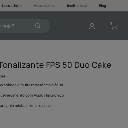
Nossas lojas
Meus pedidos
Institucional
Blog
je?
DOS
r Tonalizante FPS 50 Duo Cake
ções
os solares e muita resistência à água
nvelhecimento com Ácido Hialurônico
ara pele mista, normal e seca