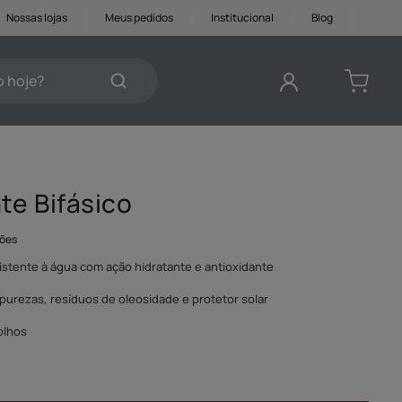
Nossas lojas
Meus pedidos
Institucional
Blog
je?
DOS
te Bifásico
ções
tente à água com ação hidratante e antioxidante
urezas, resíduos de oleosidade e protetor solar
 olhos