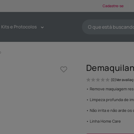
Cadastre-se
O que está buscando ho
Kits e Protocolos
TERMOS MAIS BUSCA
1
º
protetores solar
o
2
º
kit limpeza pele
Demaquilan
3
º
sabonete
4
º
pdrn
0
Ver avalia
5
º
serum
• Remove maquiagem resis
6
º
emoliente
• Limpeza profunda de imp
7
º
tônico
• Não irrita e não arde os
8
º
esfoliante
• Linha Home Care
9
º
máscaras faciais