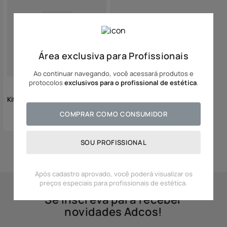
Área exclusiva para Profissionais
Ao continuar navegando, você acessará produtos e
protocolos
exclusivos para o profissional de estética
.
Kit Detox Relaxante
COMPRAR COMO CONSUMIDOR
SOU PROFISSIONAL
Mostrando
5
de
5
produtos
Após cadastro aprovado, você poderá visualizar os
preços especiais para profissionais de estética.
Se inscreva para receber
novidades Adcos!