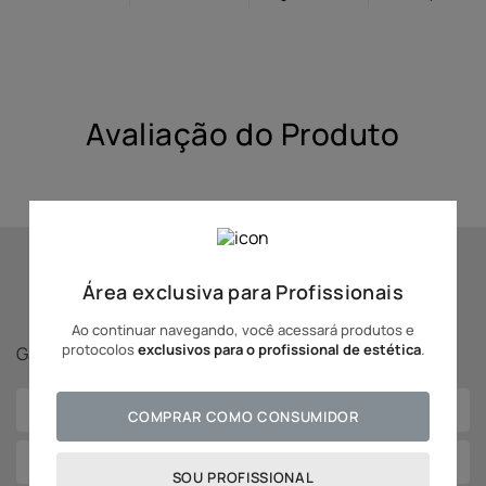
10
º
hidratante
Avaliação do Produto
Se inscreva para receber
Área exclusiva para Profissionais
novidades Adcos!
Ao continuar navegando, você acessará produtos e
protocolos
exclusivos para o profissional de estética
.
Ganhe
5% off
na sua primeira compra!
COMPRAR COMO CONSUMIDOR
SOU PROFISSIONAL