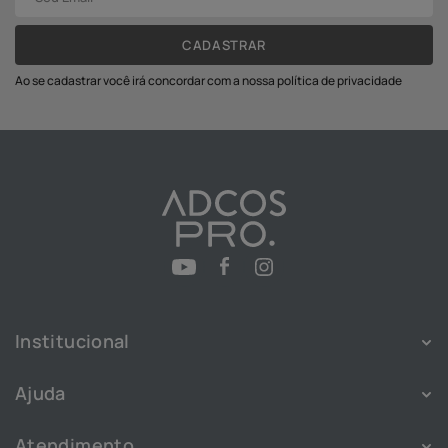
CADASTRAR
Ao se cadastrar você irá concordar com a nossa política de privacidade
Institucional
Sobre
Ajuda
Franquias
Política de Privacidade
Nossas Lojas
Atendimento