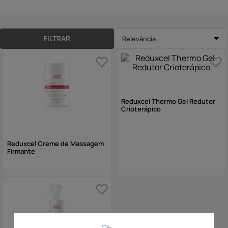
10
º
hidratante
FILTRAR
Relevância
Reduxcel Thermo Gel Redutor
Crioterápico
Reduxcel Creme de Massagem
Firmante