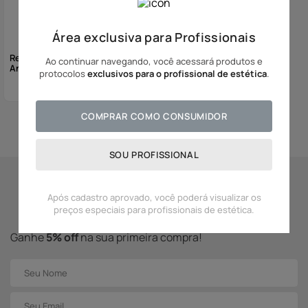
Área exclusiva para Profissionais
Reduxcel Nano Firm -
Ao continuar navegando, você acessará produtos e
Antiflacidez
protocolos
exclusivos para o profissional de estética
.
COMPRAR COMO CONSUMIDOR
Mostrando
3
de
3
produtos
SOU PROFISSIONAL
Se inscreva para receber
Após cadastro aprovado, você poderá visualizar os
novidades Adcos!
preços especiais para profissionais de estética.
Ganhe
5% off
na sua primeira compra!