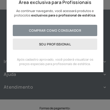
Área exclusiva para Profissionais
10
º
hidratante
Ao continuar navegando, você acessará produtos e
protocolos
exclusivos para o profissional de estética
.
COMPRAR COMO CONSUMIDOR
SOU PROFISSIONAL
Após cadastro aprovado, você poderá visualizar os
Institucional
preços especiais para profissionais de estética.
Sobre
Ajuda
Franquias
Política de Privacidade
Nossas Lojas
Atendimento
Política de Cookies
Blog
Atendimento
Termos e Condições
Cadastre-se
WhatsApp:
(11) 91828-3343
Troca e Devolução
Trabalhe Conosco
SAC
Formas de pagamento: