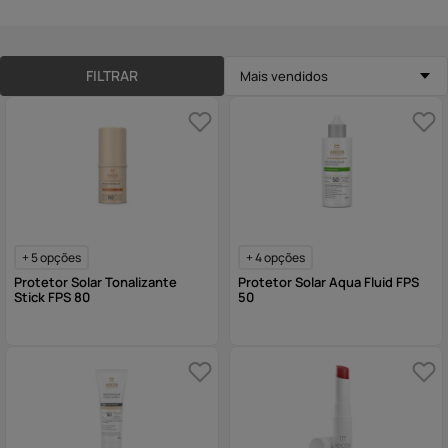
10
º
hidratante
FILTRAR
Mais vendidos
+
5
opções
+
4
opções
Protetor Solar Tonalizante
Protetor Solar Aqua Fluid FPS
Stick FPS 80
50