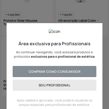
+
4
opções
+
1
opção
Protetor Solar Mousse
Ultranutrição Labial Color -
Tonalizante FPS 50 - Mineral
Hidratante Anti-Idade
Área exclusiva para Profissionais
Ao continuar navegando, você acessará produtos e
protocolos
exclusivos para o profissional de estética
.
COMPRAR COMO CONSUMIDOR
Protetor Solar Tonalizante FPS
50 Pó Compacto com Ácido
SOU PROFISSIONAL
Hialurônico
Após cadastro aprovado, você poderá visualizar os
preços especiais para profissionais de estética.
Mostrando
5
de
5
produtos