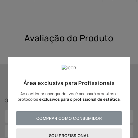
10
º
hidratante
Avaliação do Produto
Se inscreva para receber
Área exclusiva para Profissionais
novidades Adcos!
Ao continuar navegando, você acessará produtos e
protocolos
exclusivos para o profissional de estética
.
Ganhe
5% off
na sua primeira compra!
COMPRAR COMO CONSUMIDOR
SOU PROFISSIONAL