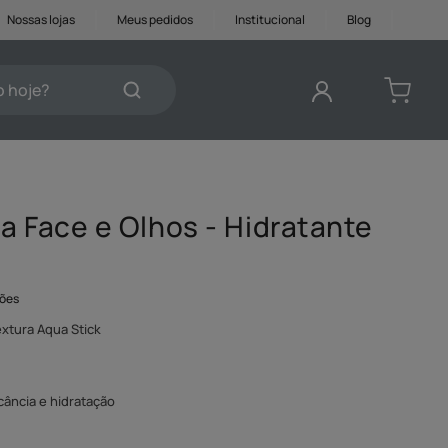
Nossas lojas
Meus pedidos
Institucional
Blog
je?
DOS
a Face e Olhos - Hidratante
ções
extura Aqua Stick
cância e hidratação