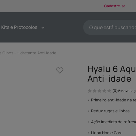
Cadastre-se
O que está buscando ho
Kits e Protocolos
TERMOS MAIS BUSCA
1
º
protetores solar
e Olhos - Hidratante Anti-idade
2
º
kit limpeza pele
Hyalu 6 Aqu
3
º
sabonete
Anti-idade
4
º
pdrn
5
º
serum
0
Ver avalia
6
º
emoliente
• Primeiro anti-idade na t
7
º
tônico
• Reduz rugas e linhas
8
º
esfoliante
• Ação imediata de refres
9
º
máscaras faciais
• Linha Home Care