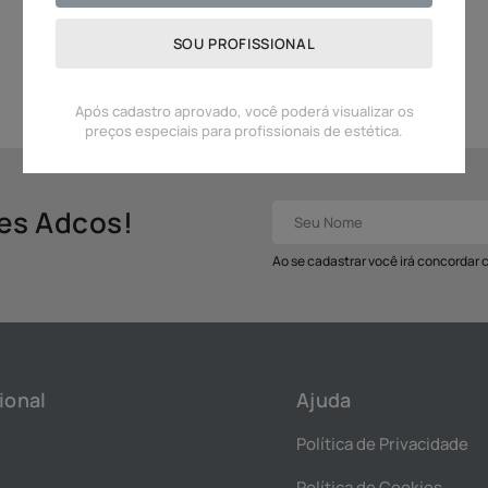
Avaliação do Produto
*A ADCOS se compromete a ma
SOU PROFISSIONAL
site. No entanto, os produto
ingredientes estão sujeitos 
mas para ter a lista precis
Após cadastro aprovado, você poderá visualizar os
preços especiais para profissionais de estética.
des Adcos!
Ao se cadastrar você irá concordar
ional
Ajuda
Política de Privacidade
Política de Cookies