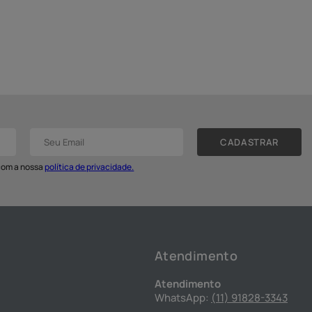
nter atualizadas as listas de ingredientes de todas as nossas fórmulas neste
s podem ser atualizados para um cuidado ainda maior para sua pele, então os
a alterações. Fazemos o máximo para deixar tudo sempre atualizado por aqui,
a dos ingredientes de cada produto, consulte a embalagem do mesmo.
CADASTRAR
 com a nossa
política de privacidade.
Atendimento
Atendimento
WhatsApp:
(11) 91828-3343