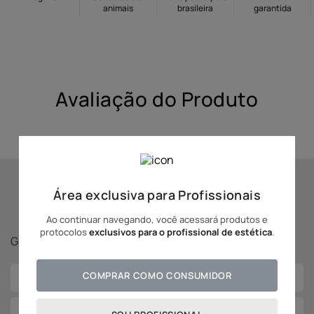
animais
brasileira
garantida
10
º
hidratante
Avaliação do Produto
Área exclusiva para Profissionais
Se inscreva para receber
novidades Adcos!
Ao continuar navegando, você acessará produtos e
protocolos
exclusivos para o profissional de estética
.
Ganhe
5% off
na sua primeira compra!
COMPRAR COMO CONSUMIDOR