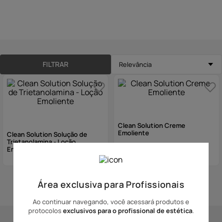
10
º
hidratante
FILTRAR
Relevância
Clean Solution Creme
Emoliente
Clean Solution Solução de
Trietanolamina - Loção
Emoliente
Área exclusiva para Profissionais
Mostrando
2
de
2
produtos
Ao continuar navegando, você acessará produtos e
protocolos
exclusivos para o profissional de estética
.