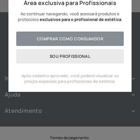
Área exclusiva para Profissionais
10
º
hidratante
Ao continuar navegando, você acessará produtos e
protocolos
exclusivos para o profissional de estética
.
COMPRAR COMO CONSUMIDOR
SOU PROFISSIONAL
Após cadastro aprovado, você poderá visualizar os
Institucional
preços especiais para profissionais de estética.
Sobre
Ajuda
Franquias
Política de Privacidade
Nossas Lojas
Atendimento
Política de Cookies
Blog
Atendimento
Termos e Condições
Cadastre-se
WhatsApp:
(11) 91828-3343
Troca e Devolução
Trabalhe Conosco
SAC
Formas de pagamento: