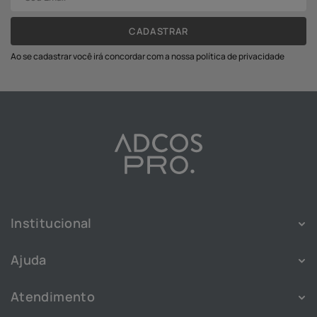
CADASTRAR
Ao se cadastrar você irá concordar com a nossa política de privacidade
Institucional
Sobre
Ajuda
Franquias
Política de Privacidade
Nossas Lojas
Atendimento
Política de Cookies
Blog