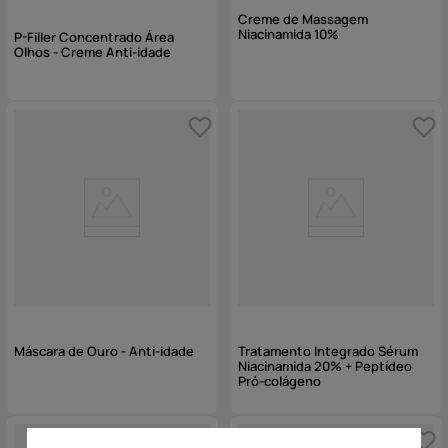
Creme de Massagem
Niacinamida 10%
P-Filler Concentrado Área
Olhos - Creme Anti-idade
Máscara de Ouro - Anti-idade
Tratamento Integrado Sérum
Niacinamida 20% + Peptídeo
Pró-colágeno