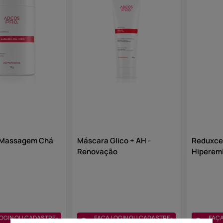
10
º
olhos
 Massagem Chá
Máscara Glico + AH -
Reduxcel
Renovação
Hiperem
OGIN OU CADASTRE-
FAÇA LOGIN OU CADASTRE-
FAÇA