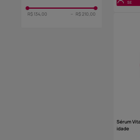
Mista
SE
Limpeza
R$ 134,00
–
R$ 210,00
Normal
Estrias
Oleosa
Seca
Sensível
Sérum Vita
idade