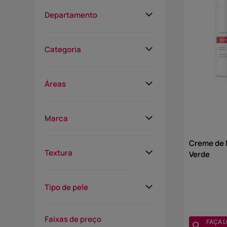
Departamento
Tratamento Corporal
Categoria
Tratamento Facial
Hidratação
Home Care
Áreas
Firmeza
Abdômen
Termoterapia
Marca
Braços
Séruns/Concentrados
ADCOS
Creme de
Corpo
Textura
Relaxamento e bem-estar
Verde
Coxas
Preparo de pele
Gel
Tipo de pele
Face
Massagem
Pescoço
Acneica
Máscaras
Faixas de preço
FAÇA L