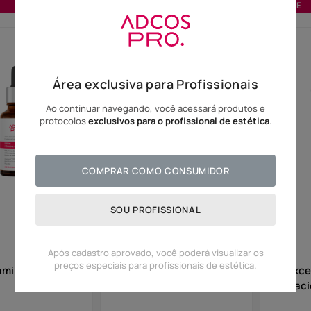
SE
SE
Área exclusiva para Profissionais
Ao continuar navegando, você acessará produtos e
protocolos
exclusivos para o profissional de estética
.
COMPRAR COMO CONSUMIDOR
SOU PROFISSIONAL
Após cadastro aprovado, você poderá visualizar os
preços especiais para profissionais de estética.
mina C 20 - Anti-
Gel de Limpeza
Reduxcel
Antisséptico
Antiflac