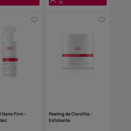
SE
 Nano Firm -
Peeling de Clorofila -
idez
Esfoliante