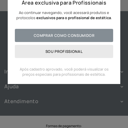
Área exclusiva para Profissionais
10
º
hidratante
Ao continuar navegando, você acessará produtos e
protocolos
exclusivos para o profissional de estética
.
COMPRAR COMO CONSUMIDOR
SOU PROFISSIONAL
Após cadastro aprovado, você poderá visualizar os
Institucional
preços especiais para profissionais de estética.
Sobre
Ajuda
Franquias
Política de Privacidade
Nossas Lojas
Atendimento
Política de Cookies
Blog
Atendimento
Termos e Condições
Cadastre-se
WhatsApp:
(11) 91828-3343
Troca e Devolução
Trabalhe Conosco
SAC
Formas de pagamento: