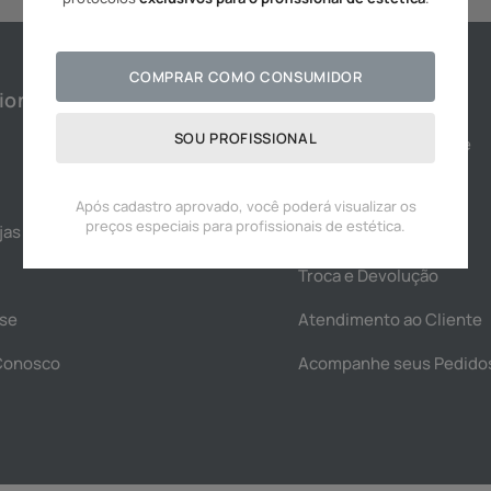
10
º
hidratante
COMPRAR COMO CONSUMIDOR
ional
Ajuda
SOU PROFISSIONAL
Política de Privacidade
Política de Cookies
Após cadastro aprovado, você poderá visualizar os
preços especiais para profissionais de estética.
jas
Termos e Condições
Troca e Devolução
se
Atendimento ao Cliente
Conosco
Acompanhe seus Pedido