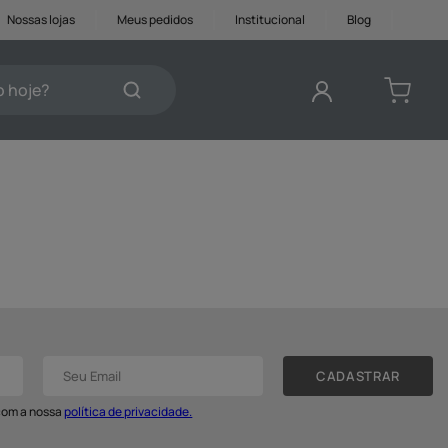
Nossas lojas
Meus pedidos
Institucional
Blog
je?
DOS
CADASTRAR
 com a nossa
política de privacidade.