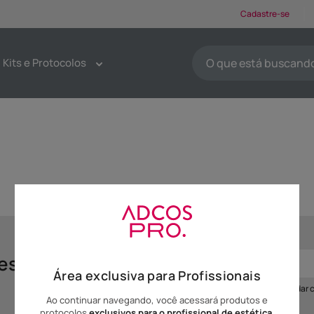
Cadastre-se
O que está buscando ho
Kits e Protocolos
TERMOS MAIS BUSCA
1
º
protetores solar
2
º
kit limpeza pele
3
º
sabonete
4
º
pdrn
5
º
serum
6
º
tônico
7
º
emoliente
des Adcos!
Área exclusiva para Profissionais
8
º
máscaras faciais
Ao se cadastrar você irá concordar
Ao continuar navegando, você acessará produtos e
9
º
esfoliante
protocolos
exclusivos para o profissional de estética
.