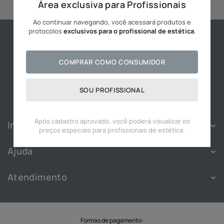
Área exclusiva para Profissionais
10
º
hidratante
Ao continuar navegando, você acessará produtos e
protocolos
exclusivos para o profissional de estética
.
COMPRAR COMO CONSUMIDOR
SOU PROFISSIONAL
Após cadastro aprovado, você poderá visualizar os
Institucional
preços especiais para profissionais de estética.
Sobre
Ajuda
Franquias
Política de Privacidade
Nossas Lojas
Atendimento
Política de Cookies
Blog
Atendimento
Termos e Condições
Cadastre-se
WhatsApp:
(11) 91828-3343
Troca e Devolução
Trabalhe Conosco
SAC
Formas de pagamento: