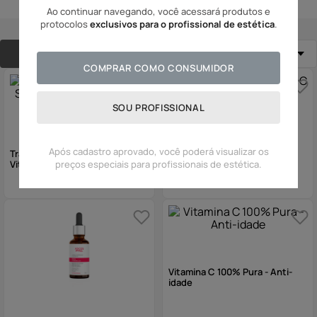
Ao continuar navegando, você acessará produtos e
10
º
olhos
protocolos
exclusivos para o profissional de estética
.
FILTRAR
Relevância
COMPRAR COMO CONSUMIDOR
SOU PROFISSIONAL
Concentrado Vitamina C 20 -
Após cadastro aprovado, você poderá visualizar os
Sérum Anti-idade
Tratamento Integrado Sérum
Vitamina C - Anti-idade
preços especiais para profissionais de estética.
Vitamina C 100% Pura - Anti-
idade